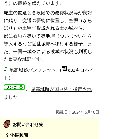
う）の痕跡を伝えています。
城主の変遷と各段階での改修状況等が良好
に残り、交通の要衝に位置し、空堀（から
ぼり）や土塁で形成される土の城から、一
部に石垣を築いて築地塀（ついじべい）を
導入するなど近世城郭へ移行する様子、ま
た、一国一城令による破城の状況も判明し
た重要な城郭です。
尾高城跡パンフレット
（
832キロバイ
ト）
…
尾高城跡が国史跡に指定され
ました！
掲載日：2024年5月10日
お問い合わせ先
文化振興課