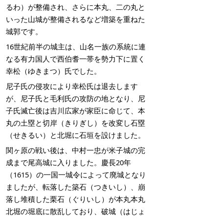
るわ）が整備され、さらに本丸、二の丸と
いった山城が整備されるなど増築を重ねた
城郭です。
16世紀前半の城主は、山名一族の系統に連
なる有力国人で西伯耆一帯を勢力下に置く
幸松（ゆきまつ）氏でした。
尼子氏の侵攻により幸松氏は退去します
が、尼子氏と毛利氏の攻防の地となり、尼
子氏滅亡後は吉川広家が家臣に命じて、本
丸の土塁と切岸（きりぎし）を改変し石塁
（せきるい）と北堀に石垣を設けました。
関ヶ原の戦い後は、中村一忠が米子城の完
成まで尾高城に入りました。慶長20年
（1615）の一国一城令によって廃城となり
ましたが、転落した築石（つきいし）、崩
落し堆積した栗石（ぐりいし）が本丸本丸
北堀の堀底に散乱しており、破城（はじょ