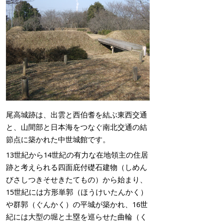
尾高城跡は、出雲と西伯耆を結ぶ東西交通
と、山間部と日本海をつなぐ南北交通の結
節点に築かれた中世城館です。
13世紀から14世紀の有力な在地領主の住居
跡と考えられる四面庇付礎石建物（しめん
びさしつきそせきたてもの）から始まり、
15世紀には方形単郭（ほうけいたんかく）
や群郭（ぐんかく）の平城が築かれ、16世
紀には大型の堀と土塁を巡らせた曲輪（く