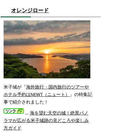
オレンジロード
米子城が「
海外旅行・国内旅行のツアーや
ホテル予約はNEWT（ニュート）
」の特集記
事で紹介されました！
…
海を望む天空の城！絶景パノ
ラマが広がる米子城跡の見どころや楽しみ
方ガイド