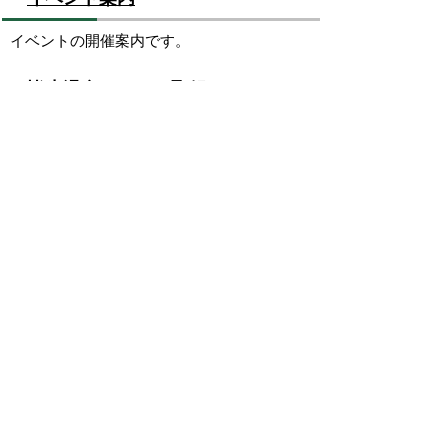
イベントの開催案内です。
皆生温泉エリアの取組
皆生温泉エリアの取組を紹介します。
ヨネギーズ
「米子市」のイメージキャラクター「ヨネギ
ーズ」に関する情報を掲載しています。
募集情報
募集情報です。
その他の情報
観光に関する情報案内です。