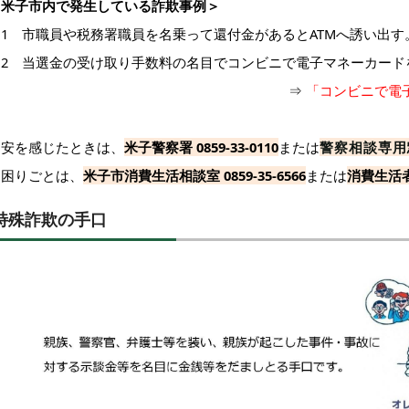
＜米子市内で発生している詐欺事例＞
例1 市職員や税務署職員を名乗って還付金があるとATMへ誘い出
例2 当選金の受け取り手数料の名目でコンビニで電子マネーカード
⇒
「コンビニで電
不安を感じたときは、
米子警察署
0859-33-0110
または
警察相談専
お困りごとは、
米子市消費生活相談室
0859-35-6566
または
消費生活者
特殊詐欺の手口