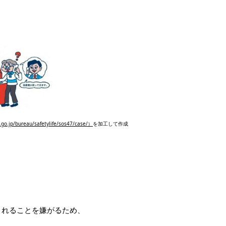
reau/safetylife/sos47/case/
）
を加工して作成
されることを嫌がるため、