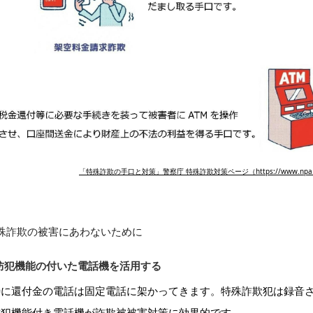
「特殊詐欺の手口と対策」警察庁 特殊詐欺対策ページ（https://www.npa.go.jp/bu
殊詐欺の被害にあわないために
防犯機能の付いた電話機を活用する
特に還付金の電話は固定電話に架かってきます。特殊詐欺犯は録音
防犯機能付き電話機が詐欺被被害対策に効果的です。