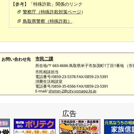
【参考】「特殊詐欺」関係のリンク
警察庁（特殊詐欺対策ページ
）
鳥取県警察（特殊詐欺）
市民二課
お問い合わせ先
所在地/〒683-8686 鳥取県米子市加茂町1丁目1番地 （
市民相談担当
電話番号/0859-23-5378 FAX/0859-23-5391
消費生活相談室
電話番号/0859-35-6566 FAX/0859-23-5391
E-mail/
shimin-2@city.yonago.lg.jp
広告