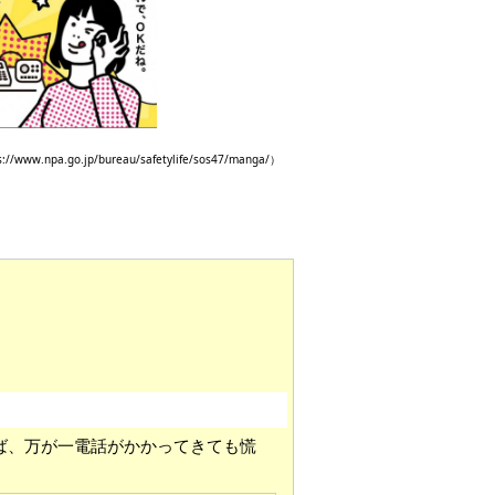
npa.go.jp/bureau/safetylife/sos47/manga/）
ば、万が一電話がかかってきても慌