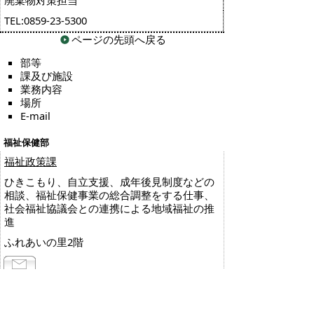
TEL:0859-23-5300
ページの先頭へ戻る
部等
課及び施設
業務内容
場所
E-mail
福祉保健部
福祉政策課
ひきこもり、自立支援、成年後見制度などの
相談、福祉保健事業の総合調整をする仕事、
社会福祉協議会との連携による地域福祉の推
進
ふれあいの里2階
TEL:0859-23-5585
福祉政策担当