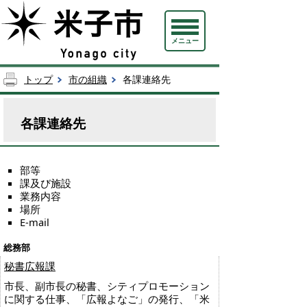
メニュー
トップ
市の組織
各課連絡先
各課連絡先
部等
課及び施設
業務内容
場所
E-mail
総務部
秘書広報課
市長、副市長の秘書、シティプロモーション
に関する仕事、「広報よなご」の発行、「米