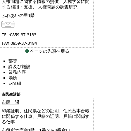
人権問題に関する情報の提供、人権学習に関
する相談・支援、 人権問題の調査研究
ふれあいの里1階
TEL:0859-37-3183
FAX:0859-37-3184
ページの先頭へ戻る
部等
課及び施設
業務内容
場所
E-mail
市民生活部
市民一課
印鑑証明、住民票などの証明、住民基本台帳
に関係する仕事、戸籍の証明、戸籍に関係す
る仕事
市役所本庁舎1階 1番から4番窓口