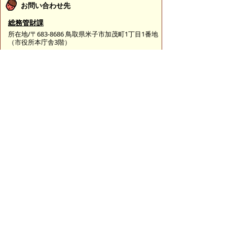
お問い合わせ先
総務管財課
所在地/〒683-8686 鳥取県米子市加茂町1丁目1番地
（市役所本庁舎3階）
総務担当
電話番号/0859-23-5331
FAX/0859-23-5390
財産管理担当
電話番号/0859-23-5321
FAX/0859-23-5390
情報公開担当
電話番号/0859-23-5352
FAX/0859-23-5390
E-mail/
somu@city.yonago.lg.jp
ページの先頭へ戻る
広告