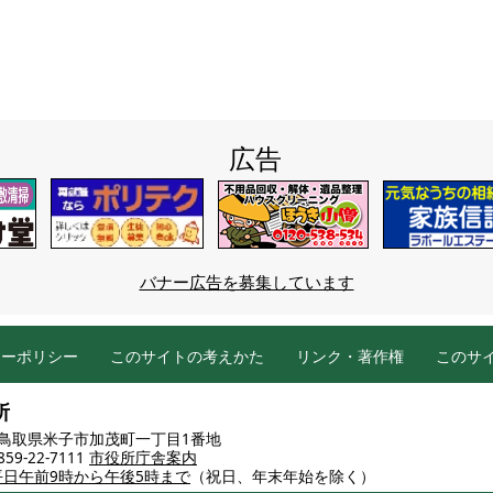
広告
バナー広告を募集しています
シーポリシー
このサイトの考えかた
リンク・著作権
このサ
所
86 鳥取県米子市加茂町一丁目1番地
9-22-7111
市役所庁舎案内
平日午前9時から午後5時まで
（祝日、年末年始を除く）