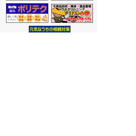
バナー広告を募集しています
サイトマップ
プライバシーポリシー
このサイトの考えかた
リンク・著作権
このサイトの使いかた
問い合わせ
米子市役所
〒683-8686 鳥取県米子市加
茂町一丁目1番地
代表番号：0859-22-7111
市
役所庁舎案内
開庁時間：
平日午前9時から
午後5時まで
（祝日、年末年