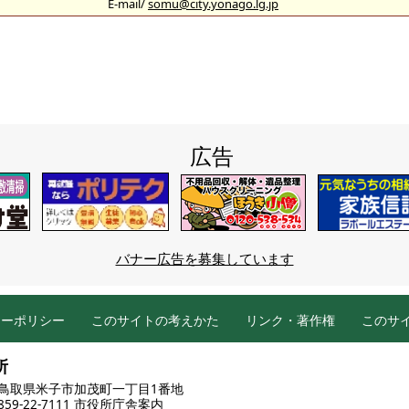
E-mail/
somu@city.yonago.lg.jp
広告
バナー広告を募集しています
シーポリシー
このサイトの考えかた
リンク・著作権
このサ
所
86 鳥取県米子市加茂町一丁目1番地
9-22-7111
市役所庁舎案内