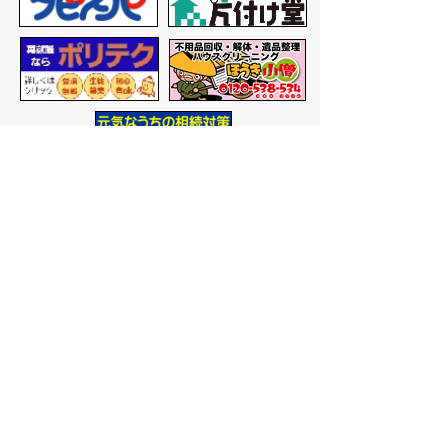
バナー広告を募集しています
サイトマップ
プライバシーポリシー
このサイトの考えかた
リンク・著作権
このサイトの使いかた
問い合わせ
米子市役所
〒683-8686 鳥取県米子市加
茂町一丁目1番地
代表番号：0859-22-7111
市
役所庁舎案内