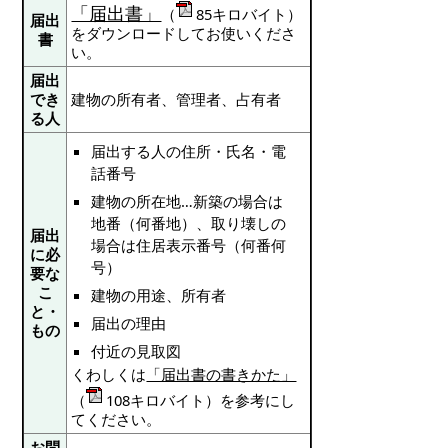
「届出書」
（
85キロバイト）
届出
をダウンロードしてお使いくださ
書
い。
届出
でき
建物の所有者、管理者、占有者
る人
届出する人の住所・氏名・電
話番号
建物の所在地…新築の場合は
地番（何番地）、取り壊しの
届出
場合は住居表示番号（何番何
に必
号）
要な
こ
建物の用途、所有者
と・
届出の理由
もの
付近の見取図
くわしくは
「届出書の書きかた」
（
108キロバイト）を参考にし
てください。
お問