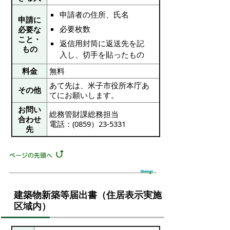
申請者の住所、氏名
申請に
必要枚数
必要な
こと・
返信用封筒に返送先を記
もの
入し、切手を貼ったもの
料金
無料
あて先は、米子市役所本庁あ
その他
てにお願いします。
お問い
総務管財課総務担当
合わせ
電話：(0859）23-5331
先
建築物新築等届出書（住居表示実施
区域内）