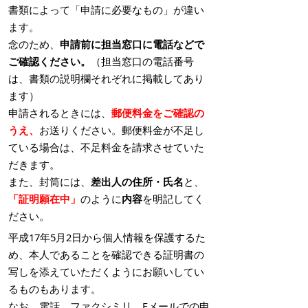
書類によって「申請に必要なもの」が違い
ます。
念のため、
申請前に担当窓口に電話などで
ご確認ください。
（担当窓口の電話番号
は、書類の説明欄それぞれに掲載してあり
ます）
申請されるときには、
郵便料金をご確認の
うえ、
お送りください。郵便料金が不足し
ている場合は、不足料金を請求させていた
だきます。
また、封筒には、
差出人の住所・氏名
と、
「証明願在中」
のように
内容
を明記してく
ださい。
平成17年5月2日から個人情報を保護するた
め、本人であることを確認できる証明書の
写しを添えていただくようにお願いしてい
るものもあります。
なお、電話、ファクシミリ、Eメールでの申