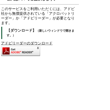
このサービスをご利用いただくには、アドビ
社から無償提供されている「アクロバットリ
ーダー」か「アドビリーダー」が必要となり
ます。
【ダウンロード】
（新しいウィンドウで開きま
す。）
アドビリーダーのダウンロード
印刷される場合には
印刷される場合には、ブラウザの「印刷」ボ
タンではなく、アドビリーダーの印刷機能を
お使いください。
また、用紙は普通紙をお使いください。感熱
紙に印刷してあった場合、あるいは印刷が不
鮮明な場合などにはお受けできず、窓口で書
き直していただくこともありますのでご了承
ください。