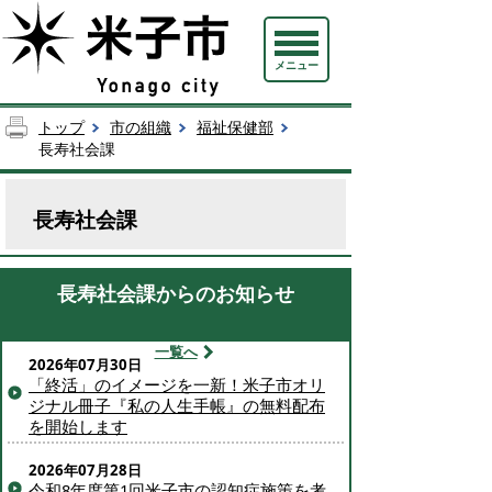
メニュー
トップ
市の組織
福祉保健部
長寿社会課
長寿社会課
長寿社会課からのお知らせ
一覧へ
2026年07月30日
「終活」のイメージを一新！米子市オリ
ジナル冊子『私の人生手帳』の無料配布
を開始します
2026年07月28日
令和8年度第1回米子市の認知症施策を考