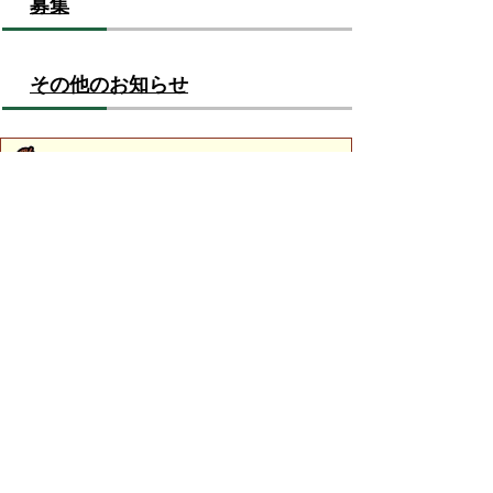
募集
その他のお知らせ
お問い合わせ先
長寿社会課
所在地/〒683-8686 鳥取県米子市加茂町1丁目1番地
（市役所本庁舎1階 14番窓口）
電話/0859-23-5131 ファクシミリ/0859-23-5012 Eメ
ール/
choju@city.yonago.lg.jp
ページの先頭へ戻る
広告