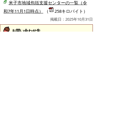
米子市地域包括支援センターの一覧（令
和7年11月1日時点）
（
258キロバイト）
掲載日：2025年10月31日
お問い合わせ先
長寿社会課
所在地/〒683-8686 鳥取県米子市加茂町1丁目1番地
（市役所本庁舎1階 14番窓口）
電話/0859-23-5131 ファクシミリ/0859-23-5012 Eメ
ール/
choju@city.yonago.lg.jp
ページの先頭へ戻る
広告