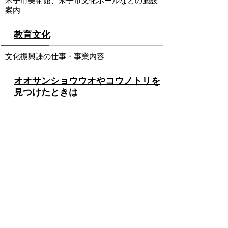
米子市美術館、米子市文化ホールなどの施設
案内
教育文化
文化振興課の仕事・事業内容
オオサンショウウオやコウノトリを
見つけたときは
米子市内でオオサンショウウオやコウノトリ
を見つけたときの対処法についてお伝えしま
す。
米子市伝統芸能認定制度
米子市伝統芸能認定制度に関する情報
お問い合わせ先
文化振興課