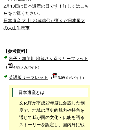
2月13日は日本遺産の日です！詳しくはこち
らをご覧ください。
日本遺産 大山 地蔵信仰が育んだ日本最大
の大山牛馬市
【参考資料】
米子・加茂川 地蔵さん巡りリーフレット
（
4.89メガバイト）
英語版リーフレット
（
3.09メガバイト）
日本遺産とは
文化庁が平成27年度に創設した制
度で、地域の歴史的魅力や特色を
通じて我が国の文化・伝統を語る
ストーリーを認定し、国内外に戦