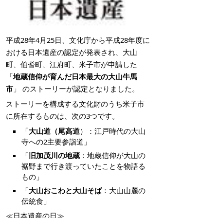
平成28年4月25日、文化庁から平成28年度に
おける日本遺産の認定が発表され、大山
町、伯耆町、江府町、米子市が申請した
「
地蔵信仰が育んだ日本最大の大山牛馬
市
」 のストーリーが認定となりました。
ストーリーを構成する文化財のうち米子市
に所在するものは、次の3つです。
「
大山道（尾高道
）：江戸時代の大山
寺への2主要参詣道」
「
旧加茂川の地蔵
：地蔵信仰が大山の
裾野まで行き渡っていたことを物語る
もの」
「
大山おこわと大山そば
：大山山麓の
伝統食」
≪日本遺産の日≫