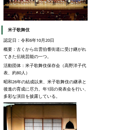
米子歌舞伎
認定日：令和6年10月20日
概要：古くから出雲伯耆街道に受け継がれ
てきた伝統芸能の一つ。
活動団体：米子歌舞伎保存会（高野洋子代
表、約80人）
昭和26年の結成以来、米子歌舞伎の継承と
後進の育成に尽力。年1回の発表会を行い、
多彩な演目を披露している。