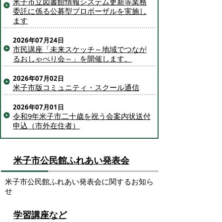
米子市立図書館情報システム更新等業務
委託に係る公募型プロポーザルを実施し
ます
2026年07月24日
市民講座「未来スケッチ～地域でつなが
るおしゃべり会～」を開催します。
2026年07月02日
米子市版コミュニティ・スクール通信
2026年07月01日
令和9年米子市二十歳を祝う会案内状送付
申込（市外在住者）
米子市公民館ふれあい発表会
米子市公民館ふれあい発表会に関するお知ら
せ
学習講座など