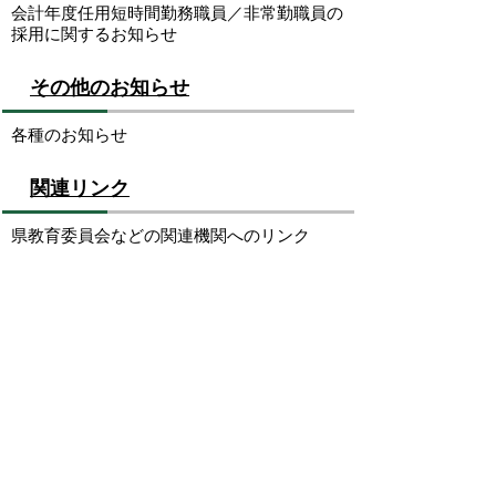
会計年度任用短時間勤務職員／非常勤職員の
採用に関するお知らせ
その他のお知らせ
各種のお知らせ
関連リンク
県教育委員会などの関連機関へのリンク
お問い合わせ先
生涯学習課
所在地/〒683-8686 鳥取県米子市加茂町1丁目1番地
（市役所本庁舎4階）
電話/0859-23-5442 ファクシミリ/0859-23-5568 Eメ
ール/
shogaku@city.yonago.lg.jp
ページの先頭へ戻る
広告