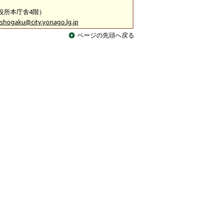
市役所本庁舎4階）
shogaku@city.yonago.lg.jp
ページの先頭へ戻る