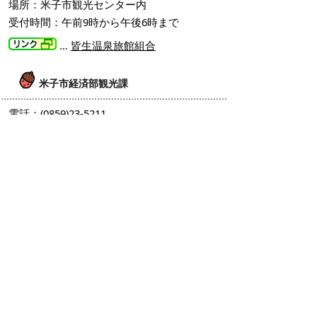
場所：米子市観光センター内
受付時間：午前9時から午後6時まで
…
皆生温泉旅館組合
米子市経済部観光課
電話：(0859)23-5211
Eメール：
kanko@city.yonago.lg.jp
ファクシミリ：（0859）23-5598
場所：米子市東町161-2 米子市役所第2庁舎
3階
受付時間：平日の午前8時30分から午後5時
15分まで
米子市関西事務所
電話：(06)6341-3957
場所：大阪市北区梅田1-1-3 大阪駅前第3ビ