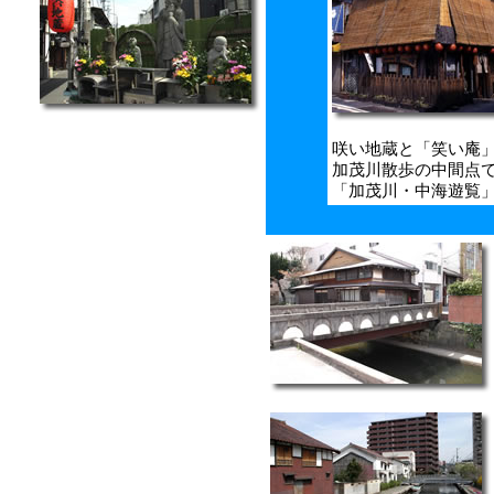
咲い地蔵と「笑い庵
加茂川散歩の中間点
「加茂川・中海遊覧