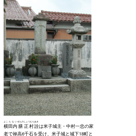
よこ
たない
ぜんの
しょうむら
あき
横
田内
膳
正村
詮
は米子城主・中村一忠の家
老で禄高6千石を受け、米子城と城下18町と