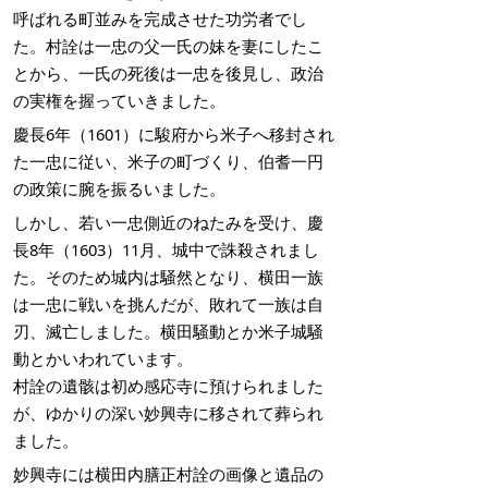
呼ばれる町並みを完成させた功労者でし
た。村詮は一忠の父一氏の妹を妻にしたこ
とから、一氏の死後は一忠を後見し、政治
の実権を握っていきました。
慶長
6
年（
1601
）に駿府から米子へ移封され
た一忠に従い、米子の町づくり、伯耆一円
の政策に腕を振るいました。
しかし、若い一忠側近のねたみを受け、慶
長8年（1603）11月、城中で誅殺されまし
た。そのため城内は騒然となり、横田一族
は一忠に戦いを挑んだが、敗れて一族は自
刃、滅亡しました。横田騒動とか米子城騒
動とかいわれています。
村詮の遺骸は初め感応寺に預けられました
が、ゆかりの深い妙興寺に移されて葬られ
ました。
妙興寺には横田内膳正村詮の画像と遺品の