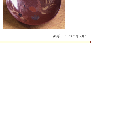
掲載日：2021年2月1日
お問い合わせ先
文化振興課
所在地/〒683-0067 鳥取県米子市東町161-2 （市役
所第2庁舎3階）
電話/0859-23-5436 ファクシミリ/0859-23-5414 Eメ
ール/
bunka@city.yonago.lg.jp
ページの先頭へ戻る
広告