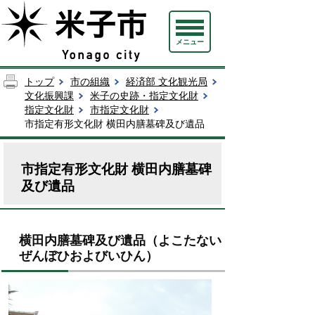
メニュー
トップ
市の組織
経済部 文化観光局
文化振興課
米子の史跡・指定文化財
指定文化財
市指定文化財
市指定有形文化財 横田内膳墓碑及び遺品
市指定有形文化財 横田内膳墓碑
及び遺品
横田内膳墓碑及び遺品（よこたない
ぜんぼひおよびいひん）