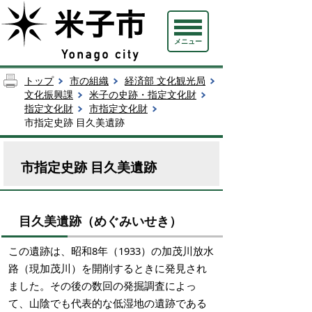
メニュー
トップ
市の組織
経済部 文化観光局
文化振興課
米子の史跡・指定文化財
指定文化財
市指定文化財
市指定史跡 目久美遺跡
市指定史跡 目久美遺跡
目久美遺跡（めぐみいせき）
この遺跡は、昭和8年（1933）の加茂川放水
路（現加茂川）を開削するときに発見され
ました。その後の数回の発掘調査によっ
て、山陰でも代表的な低湿地の遺跡である