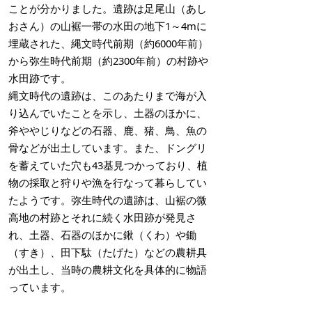
ことが分かりました。遺跡は足尾山（あし
おさん）の山裾一帯の水田の地下1～4mに
埋蔵された、縄文時代前期（約6000年前）
から弥生時代前期（約2300年前）の村跡や
水田跡です。
縄文時代の遺跡は、このあたりまで海が入
り込んでいたことを示し、土器のほかに、
斧ややじりなどの石器、鹿、猪、鳥、魚の
骨などが出土しています。また、ドングリ
を蓄えていた穴も43基見つかっており、植
物の採取と狩りや漁を行なって暮らしてい
たようです。弥生時代の遺跡は、山裾の微
高地の村跡とそれに続く水田跡が発見さ
れ、土器、石器のほかに鍬（くわ）や鋤
（すき）、田下駄（たげた）などの農耕具
が出土し、当時の農耕文化を具体的に物語
っています。