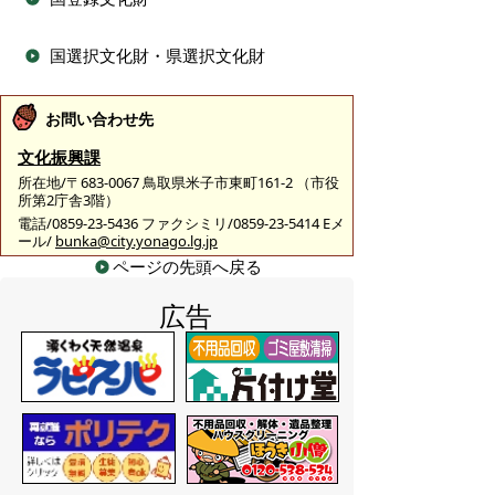
国選択文化財・県選択文化財
お問い合わせ先
文化振興課
所在地/〒683-0067 鳥取県米子市東町161-2 （市役
所第2庁舎3階）
電話/0859-23-5436 ファクシミリ/0859-23-5414 Eメ
ール/
bunka@city.yonago.lg.jp
ページの先頭へ戻る
広告