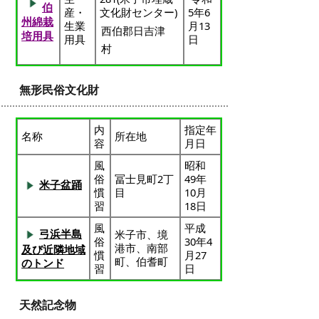
伯
産・
文化財センター)
5年6
州綿栽
生業
月13
西伯郡日吉津
培用具
用具
日
村
無形民俗文化財
内
指定年
名称
所在地
容
月日
風
昭和
俗
冨士見町2丁
49年
米子盆踊
慣
目
10月
習
18日
風
平成
弓浜半島
米子市、境
俗
30年4
港市、南部
及び近隣地域
慣
月27
町、伯耆町
のトンド
習
日
天然記念物