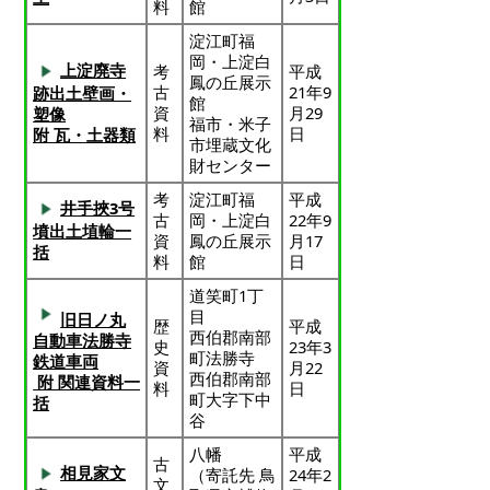
料
館
淀江町福
岡・上淀白
上淀廃寺
考
平成
鳳の丘展示
古
21年9
跡出土壁画・
館
資
月29
塑像
福市・米子
料
日
附 瓦・土器類
市埋蔵文化
財センター
考
淀江町福
平成
井手挾3号
古
岡・上淀白
22年9
墳出土埴輪一
資
鳳の丘展示
月17
括
料
館
日
道笑町1丁
目
旧日ノ丸
歴
平成
西伯郡南部
自動車法勝寺
史
23年3
町法勝寺
鉄道車両
資
月22
西伯郡南部
附 関連資料一
料
日
町大字下中
括
谷
八幡
平成
古
相見家文
（寄託先 鳥
24年2
文