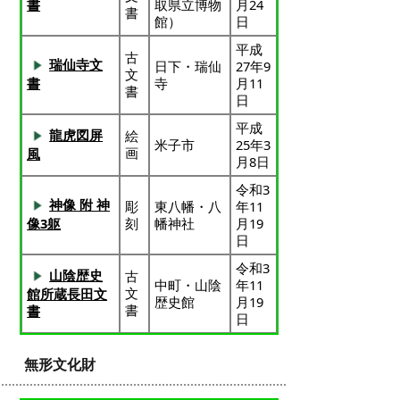
取県立博物
月24
書
書
館）
日
平成
古
瑞仙寺文
日下・瑞仙
27年9
文
寺
月11
書
書
日
平成
龍虎図屏
絵
米子市
25年3
画
風
月8日
令和3
神像 附 神
彫
東八幡・八
年11
刻
幡神社
月19
像3躯
日
令和3
山陰歴史
古
中町・山陰
年11
文
館所蔵長田文
歴史館
月19
書
書
日
無形文化財