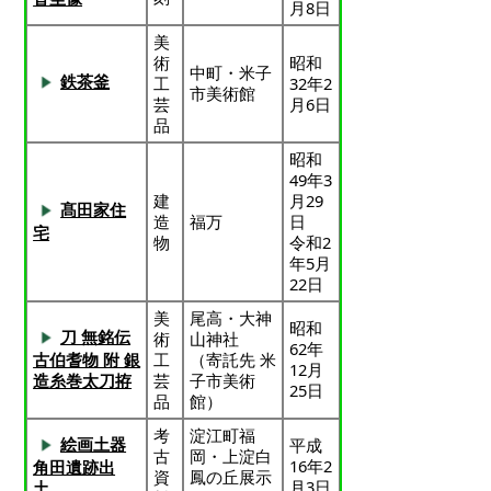
月8日
美
術
昭和
中町・米子
鉄茶釜
工
32年2
市美術館
芸
月6日
品
昭和
49年3
建
月29
髙田家住
造
福万
日
宅
物
令和2
年5月
22日
美
尾高・大神
昭和
刀 無銘伝
術
山神社
62年
工
（寄託先 米
古伯耆物 附 銀
12月
芸
子市美術
造糸巻太刀拵
25日
品
館）
考
淀江町福
絵画土器
平成
古
岡・上淀白
16年2
角田遺跡出
資
鳳の丘展示
月3日
土