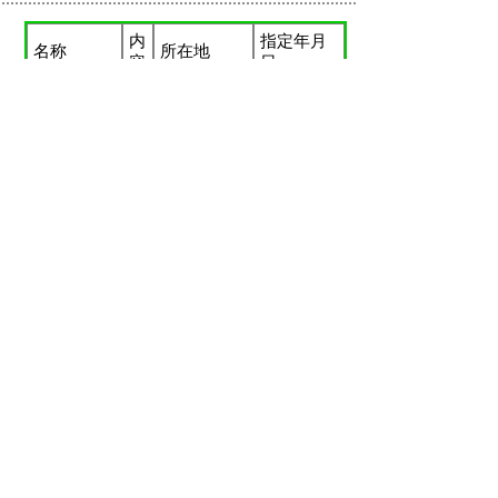
内
指定年月
名称
所在地
容
日
粟嶋神
植
彦名町・粟
昭和57年4
物
嶋神社
月9日
社社叢
名勝
内
名称
所在地
指定年月日
容
心光
庭
寺町・心
平成17年11
園
光寺
月29日
寺庭園
掲載日：2023年6月23日
お問い合わせ先
文化振興課
所在地/〒683-0067 鳥取県米子市東町161-2 （市役