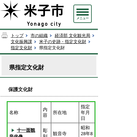
メニュー
トップ
市の組織
経済部 文化観光局
文化振興課
米子の史跡・指定文化財
指定文化財
県指定文化財
県指定文化財
保護文化財
指定
内
名称
所在地
年月
容
日
昭和
十一面観
彫
観音寺
28年8
刻
音坐像