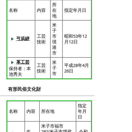
所
名称
内容
在
指定年月日
地
米
子
工芸
市
昭和53年12
弓浜絣
技術
境
月12日
港
市
革工芸
米
工芸
平成28年4月
子
保持者：本
技術
26日
市
池秀夫
有形民俗文化財
指定
名称
内容
所在地
年月
日
米子市福市
生
281(米子市埋蔵
令和