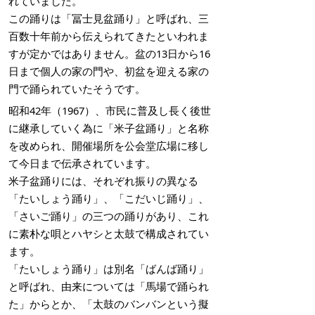
れていました。
この踊りは「冨士見盆踊り」と呼ばれ、三
百数十年前から伝えられてきたといわれま
すが定かではありません。盆の13日から16
日まで個人の家の門や、初盆を迎える家の
門で踊られていたそうです。
昭和42年（1967）、市民に普及し長く後世
に継承していく為に「米子盆踊り」と名称
を改められ、開催場所を公会堂広場に移し
て今日まで伝承されています。
米子盆踊りには、それぞれ振りの異なる
「たいしょう踊り」、「こだいじ踊り」、
「さいご踊り」の三つの踊りがあり、これ
に素朴な唄とハヤシと太鼓で構成されてい
ます。
「たいしょう踊り」は別名「ばんば踊り」
と呼ばれ、由来については「馬場で踊られ
た」からとか、「太鼓のバンバンという擬