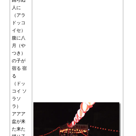
人に
（アラ
ドッコ
イセ）
腹に八
月（や
つき）
の子が
宿る 宿
る
（ドッ
コイ ソ
ラソ
ラ）
アアア
盆が来
た来た