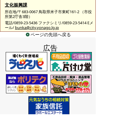
文化振興課
所在地/〒683-0067 鳥取県米子市東町161-2 （市役
所第2庁舎3階）
電話/0859-23-5436 ファクシミリ/0859-23-5414 Eメ
ール/
bunka@city.yonago.lg.jp
ページの先頭へ戻る
広告
バナー広告を募集しています