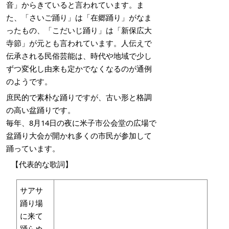
音」からきていると言われています。ま
た、「さいご踊り」は「在郷踊り」がなま
ったもの、「こだいじ踊り」は「新保広大
寺節」が元とも言われています。人伝えで
伝承される民俗芸能は、時代や地域で少し
ずつ変化し由来も定かでなくなるのが通例
のようです。
庶民的で素朴な踊りですが、古い形と格調
の高い盆踊りです。
毎年、8月14日の夜に米子市公会堂の広場で
盆踊り大会が開かれ多くの市民が参加して
踊っています。
【代表的な歌詞】
サアサ
踊り場
に来て
踊らぬ