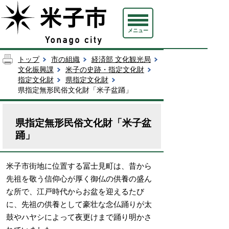
メニュー
トップ
市の組織
経済部 文化観光局
文化振興課
米子の史跡・指定文化財
指定文化財
県指定文化財
県指定無形民俗文化財「米子盆踊」
県指定無形民俗文化財「米子盆
踊」
米子市街地に位置する冨士見町は、昔から
先祖を敬う信仰心が厚く御仏の供養の盛ん
な所で、江戸時代からお盆を迎えるたび
に、先祖の供養として豪壮な念仏踊りが太
鼓やハヤシによって夜更けまで踊り明かさ