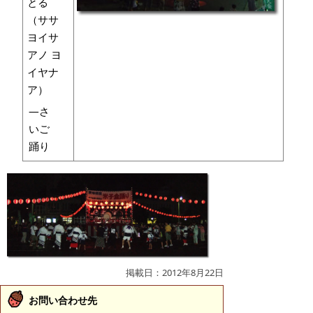
とる
（ササ
ヨイサ
アノ ヨ
イヤナ
ア）
―さ
いご
踊り
掲載日：2012年8月22日
お問い合わせ先