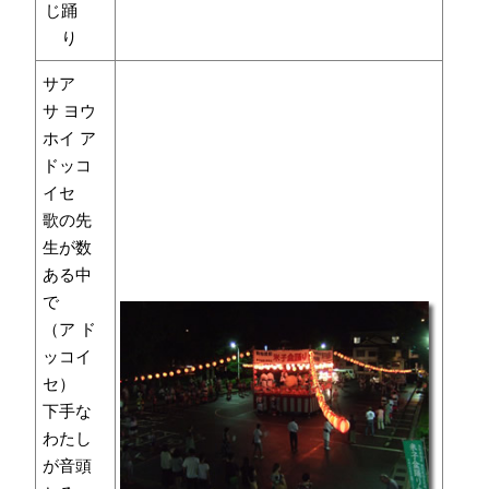
じ踊
り
サア
サ ヨウ
ホイ ア
ドッコ
イセ
歌の先
生が数
ある中
で
（ア ド
ッコイ
セ）
下手な
わたし
が音頭