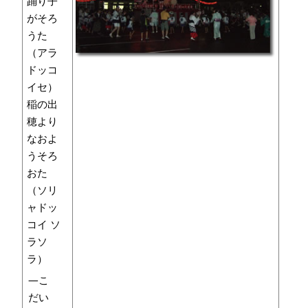
踊り子
がそろ
うた
（アラ
ドッコ
イセ）
稲の出
穂より
なおよ
うそろ
おた
（ソリ
ャドッ
コイ ソ
ラソ
ラ）
―こ
だい