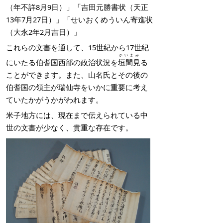
（年不詳8月9日）」「吉田元勝書状（天正
13年7月27日）」「せいおくめういん寄進状
（大永2年2月吉日）」
これらの文書を通して、15世紀から17世紀
かいまみ
にいたる伯耆国西部の政治状況を
垣間見
る
ことができます。また、山名氏とその後の
伯耆国の領主が瑞仙寺をいかに重要に考え
ていたかがうかがわれます。
米子地方には、現在まで伝えられている中
世の文書が少なく、貴重な存在です。