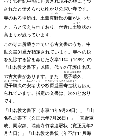
って15世紀中頃に再興され現在の地にうつ
されたと伝えられたゆかりの深い寺です。
まの
やかた
寺のある場所は、土豪
真野
氏の
館
があった
どるい
ところと伝えられており、付近に
土塁
状の
高まりが残っています。
この寺に所蔵されている古文書のうち、中
世文書31通が指定されています。寺への税
を免除する旨を命じた永享11年（1439）の
「山名教之書下」以降、代々の守護山名氏
あまこ
はる
ひさ
の古文書があります。また、
尼子
晴
久
、
あまご
かつ
ひさ
あんどじょう
すぎはら
もり
しげ
きしんじょう
尼子
勝
久
の
安堵状
や
杉原
盛
重
寄進状
も伝え
られています。指定の文書は、次のとおり
です。
「山名教之書下（永享11年9月29日）」「山
名教之書下（文正元年7月26日）」「真野重
成、同宗鎮、瑞仙寺竹翁連署状（寛正元年2
月吉日）」「山名教之書状（年不詳11月晦