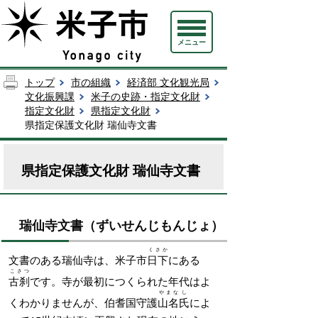
メニュー
トップ
市の組織
経済部 文化観光局
文化振興課
米子の史跡・指定文化財
指定文化財
県指定文化財
県指定保護文化財 瑞仙寺文書
県指定保護文化財 瑞仙寺文書
瑞仙寺文書（ずいせんじもんじょ）
くさか
文書のある瑞仙寺は、米子市
日下
にある
こさつ
古刹
です。寺が最初につくられた年代はよ
やまな
し
くわかりませんが、伯耆国守護
山名
氏
によ