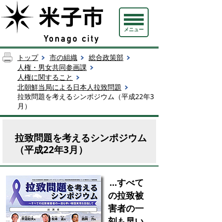
メニュー
トップ
市の組織
総合政策部
人権・男女共同参画課
人権に関すること
北朝鮮当局による日本人拉致問題
拉致問題を考えるシンポジウム（平成22年3
月）
拉致問題を考えるシンポジウム
（平成22年3月）
…すべて
の拉致被
害者の一
刻も早い