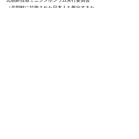
（北朝鮮に拉致された日本人を救出するた
めの鳥取の会、米子市老人クラブ連合会、
境港市老人クラブ連合会、米子市、境港
市）
掲載日：2010年3月8日
お問い合わせ先
人権・男女共同参画課
所在地/〒683-0811 鳥取県米子市錦町一丁目139番
地3 （ふれあいの里）
電話/0859-23-5415 ファクシミリ/0859-37-3184 Eメ
ール/
jinkenseisaku@city.yonago.lg.jp
ページの先頭へ戻る
広告