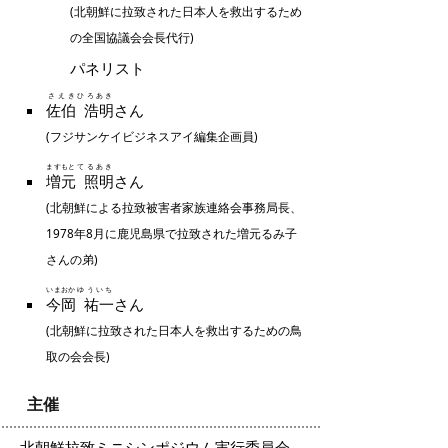
(北朝鮮に拉致された日本人を救出するため
の全国協議会会長代行)
パネリスト
さえき
ひろあき
佐伯
浩明
さん
(フジサンケイビジネスアイ編集企画員)
ますもと
てるあき
増元
照明
さん
(北朝鮮による拉致被害者家族連絡会事務局長、
1978年8月に鹿児島県で拉致された増元るみ子
さんの弟)
いまおか
ゆういち
今岡
祐一
さん
(北朝鮮に拉致された日本人を救出するための鳥
取の会会長)
主催
北朝鮮拉致ミニシンポジウム実行委員会