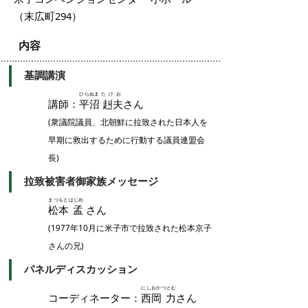
（末広町294）
内容
基調講演
ひらぬま
たけお
講師：
平沼
赳夫
さん
(衆議院議員、北朝鮮に拉致された日本人を
早期に救出するために行動する議員連盟会
長)
拉致被害者御家族メッセージ
まつもと
はじめ
松本
孟
さん
(1977年10月に米子市で拉致された松本京子
さんの兄)
パネルディスカッション
にしおか
つとむ
コーディネーター：
西岡
力
さん