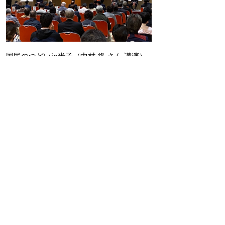
国民のつどいin米子（中村 将 さん 講演）
「映画 めぐみ ―引き裂かれた家族の30
年―」上映会