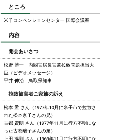
ところ
米子コンベンションセンター 国際会議室
内容
開会あいさつ
松野 博一 内閣官房長官兼拉致問題担当大
臣（ビデオメッセージ）
平井 伸治 鳥取県知事
拉致被害者ご家族の訴え
松本 孟 さん（1977年10月に米子市で拉致さ
れた松本京子さんの兄）
古都 資朗 さん（1977年11月に行方不明にな
った古都瑞子さんの弟）
上田 淳則 さん（1969年11月に行方不明にな