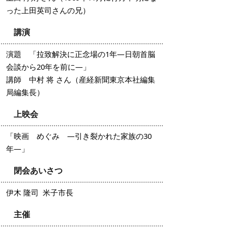
った上田英司さんの兄）
講演
演題 「拉致解決に正念場の1年―日朝首脳
会談から20年を前に―」
講師 中村 将 さん（産経新聞東京本社編集
局編集長）
上映会
「映画 めぐみ ―引き裂かれた家族の30
年―」
閉会あいさつ
伊木 隆司 米子市長
主催