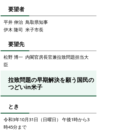
要望者
平井 伸治 鳥取県知事
伊木 隆司 米子市長
要望先
松野 博一 内閣官房長官兼拉致問題担当大
臣
拉致問題の早期解決を願う国民の
つどいin米子
とき
令和3年10月31日（日曜日） 午後1時から3
時45分まで