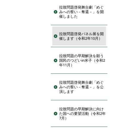
拉致問題啓発舞台劇「めぐ
みへの誓い－奪還－」を開
催しました
拉致問題啓発パネル展を開
催します（令和2年10月）
拉致問題の早期解決を願う
国民のつどいin米子（令和2
年11月）
拉致問題啓発舞台劇「めぐ
みへの誓い－奪還－」を公
演します
拉致問題の早期解決に向け
た国への要望活動（令和2年
7月）