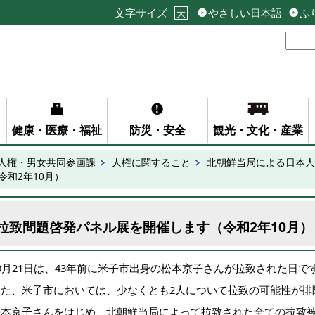
文字サイズ
やさしい日本語
ふ
大
健康・医療・福祉
防災・安全
観光・文化・産業
人権・男女共同参画課
人権に関すること
北朝鮮当局による日本人
和2年10月）
拉致問題啓発パネル展を開催します（令和2年10月）
0月21日は、43年前に米子市出身の松本京子さんが拉致された日で
また、米子市においては、少なくとも2人について拉致の可能性が排
松本京子さんをはじめ、北朝鮮当局によって拉致された全ての拉致