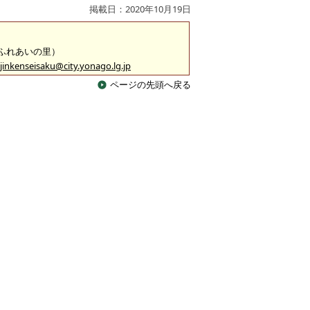
掲載日：2020年10月19日
 （ふれあいの里）
jinkenseisaku@city.yonago.lg.jp
ページの先頭へ戻る