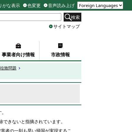
りがな表示
色変更
音声読み上げ
検索
サイトマップ
事業者向け情報
市政情報
拉致問題
す。
除できないと指摘されています。
被害者の一刻も早い帰国が実現するこ