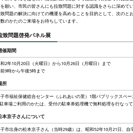
とを願い、市民の皆さんにも拉致問題に対する認識をさらに深めて
拉致問題の解決に向けての機運を高めることを目的として、次のと
多数のかたのご来場をお待ちしています。
拉致問題啓発パネル展
開催期間
和2年10月20日（火曜日）から10月26日（月曜日）まで
前9時から午後5時まで
場所
米子市福祉保健総合センター（ふれあいの里）1階パブリックスペー
※駐車場ご利用のかたは、受付の駐車券処理機で無料処理を行なっ
松本京子さんについて
子市出身の松本京子さん（当時29歳）は、昭和52年10月21日、