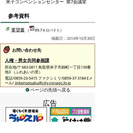
米子コンベンションセンター 第7会議室
参考資料
要望書
（
89.7キロバイト）
掲載日：2014年10月30日
お問い合わせ先
人権・男女共同参画課
所在地/〒683-0811 鳥取県米子市錦町一丁目139番
地3 （ふれあいの里）
電話/0859-23-5415 ファクシミリ/0859-37-3184 Eメ
ール/
jinkenseisaku@city.yonago.lg.jp
ページの先頭へ戻る
広告