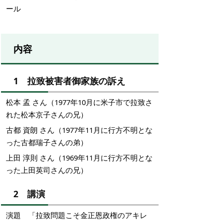
ール
内容
1
拉致被害者御家族の訴え
松本
孟
さん（
1977
年
10
月に米子市で拉致さ
れた松本京子さんの兄）
古都
資朗
さん（
1977
年
11
月に行方不明とな
った古都瑞子さんの弟）
上田
淳則
さん（
1969
年
11
月に行方不明とな
った上田英司さんの兄）
2
講演
演題 「拉致問題こそ金正恩政権のアキレ