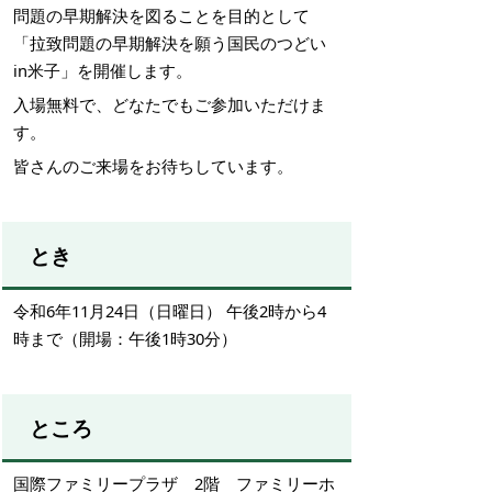
問題の早期解決を図ることを目的として
「拉致問題の早期解決を願う国民のつどい
in米子」を開催します。
入場無料で、どなたでもご参加いただけま
す。
皆さんのご来場をお待ちしています。
とき
令和
6
年
11
月
24
日（日曜日）
午後
2
時から
4
時まで（開場：午後
1
時
30
分）
ところ
国際ファミリープラザ
2
階 ファミリーホ