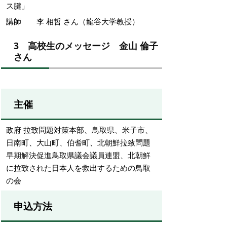
ス腱」
講師 李
相哲
さん（龍谷大学教授）
3
高校生のメッセージ
金山
倫子
さん
主催
政府
拉致問題対策本部、鳥取県、米子市、
日南町、大山町、伯耆町、北朝鮮拉致問題
早期解決促進鳥取県議会議員連盟、北朝鮮
に拉致された日本人を救出するための鳥取
の会
申込方法