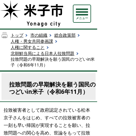
メニュー
トップ
市の組織
総合政策部
人権・男女共同参画課
人権に関すること
北朝鮮当局による日本人拉致問題
拉致問題の早期解決を願う国民のつどいin米
子（令和6年11月）
拉致問題の早期解決を願う国民の
つどいin米子（令和6年11月）
拉致被害者として政府認定されている松本
京子さんをはじめ、すべての拉致被害者の
一刻も早い帰国が実現することを願い、拉
致問題への関心を高め、世論をもって拉致