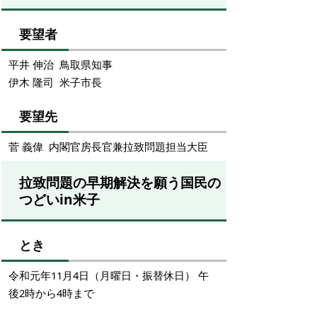
要望者
平井 伸治 鳥取県知事
伊木 隆司 米子市長
要望先
菅 義偉 内閣官房長官兼拉致問題担当大臣
拉致問題の早期解決を願う国民の
つどいin米子
とき
令和元年11月4日（月曜日・振替休日） 午
後2時から4時まで