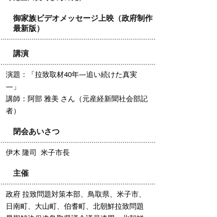
御家族ビデオメッセージ上映（政府制作
最新版）
講演
演題：「拉致取材40年―追い続けた真実
―」
講師：阿部 雅美 さん（元産経新聞社会部記
者）
閉会あいさつ
伊木 隆司 米子市長
主催
政府 拉致問題対策本部、鳥取県、米子市、
日南町、大山町、伯耆町、北朝鮮拉致問題