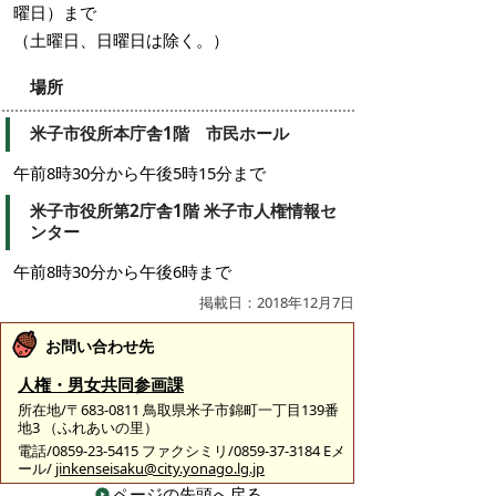
曜日）まで
（土曜日、日曜日は除く。）
場所
米子市役所本庁舎1階 市民ホール
午前8時30分から午後5時15分まで
米子市役所第2庁舎1階 米子市人権情報セ
ンター
午前8時30分から午後6時まで
掲載日：2018年12月7日
お問い合わせ先
人権・男女共同参画課
所在地/〒683-0811 鳥取県米子市錦町一丁目139番
地3 （ふれあいの里）
電話/0859-23-5415 ファクシミリ/0859-37-3184 Eメ
ール/
jinkenseisaku@city.yonago.lg.jp
ページの先頭へ戻る