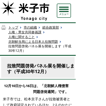
メニュー
トップ
市の組織
総合政策部
人権・男女共同参画課
人権に関すること
北朝鮮当局による日本人拉致問題
拉致問題啓発パネル展を開催します（平成
30年12月）
拉致問題啓発パネル展を開催しま
す（平成30年12月）
12月10日から16日は、「北朝鮮人権侵害
問題啓発週間」です。
米子市では、松本京子さんが拉致被害者と
して政府認定されているほか、2人のかたに