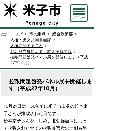
メニュー
トップ
市の組織
総合政策部
人権・男女共同参画課
人権に関すること
北朝鮮当局による日本人拉致問題
拉致問題啓発パネル展を開催します（平成
27年10月）
拉致問題啓発パネル展を開催しま
す（平成27年10月）
10月21日は、38年前に米子市出身の松本京
子さんが拉致された日です。
松本京子さんをはじめ、北朝鮮当局によっ
て拉致された全ての拉致被害者の一刻も早