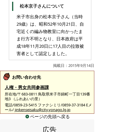
松本京子さんについて
米子市出身の松本京子さん（当時
29歳）は、昭和52年10月21日、自
宅近くの編み物教室に向かったま
ま行方不明となり、日本政府は平
成18年11月20日に17人目の拉致被
害者として認定しました。
掲載日：2015年9月14日
お問い合わせ先
人権・男女共同参画課
所在地/〒683-0811 鳥取県米子市錦町一丁目139番
地3 （ふれあいの里）
電話/0859-23-5415 ファクシミリ/0859-37-3184 Eメ
ール/
jinkenseisaku@city.yonago.lg.jp
ページの先頭へ戻る
広告