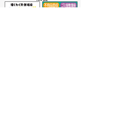
バナー広告を募集しています
サイトマップ
プライバシーポリシー
このサイトの考えかた
リンク・著作権
このサイトの使いかた
問い合わせ
米子市役所
〒683-8686 鳥取県米子市加
茂町一丁目1番地