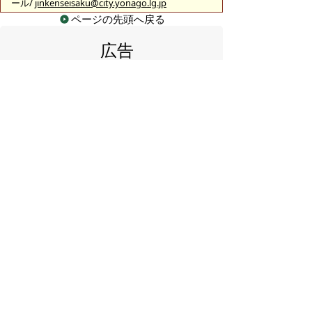
ール/
jinkenseisaku@city.yonago.lg.jp
ページの先頭へ戻る
広告
バナー広告を募集しています
サイトマップ
プライバシーポリシー
このサイトの考えかた
リンク・著作権
このサイトの使いかた
問い合わせ