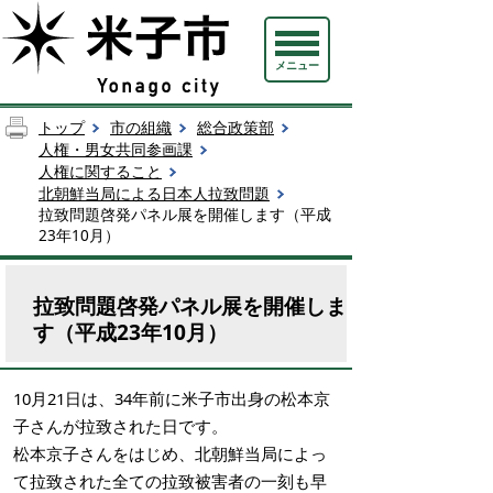
メニュー
トップ
市の組織
総合政策部
人権・男女共同参画課
人権に関すること
北朝鮮当局による日本人拉致問題
拉致問題啓発パネル展を開催します（平成
23年10月）
拉致問題啓発パネル展を開催しま
す（平成23年10月）
10月21日は、34年前に米子市出身の松本京
子さんが拉致された日です。
松本京子さんをはじめ、北朝鮮当局によっ
て拉致された全ての拉致被害者の一刻も早