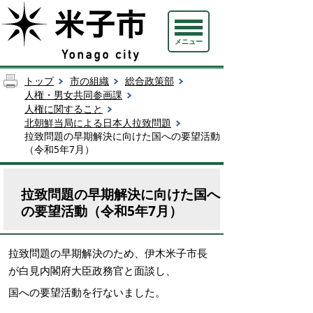
メニュー
トップ
市の組織
総合政策部
人権・男女共同参画課
人権に関すること
北朝鮮当局による日本人拉致問題
拉致問題の早期解決に向けた国への要望活動
（令和5年7月）
拉致問題の早期解決に向けた国へ
の要望活動（令和5年7月）
拉致問題の早期解決のため、伊木米子市長
が白見内閣府大臣政務官と面談し、
国への要望活動を行ないました。