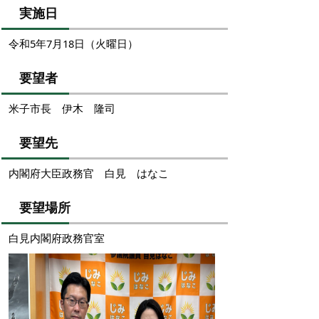
実施日
令和5年7月18日（火曜日）
要望者
米子市長 伊木 隆司
要望先
内閣府大臣政務官 白見 はなこ
要望場所
白見内閣府政務官室