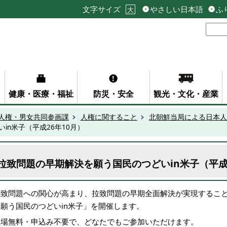
文字サイズ
やさしい日本語
ふ
大
健康・医療・福祉
防災・安全
観光・文化・産業
人権・男女共同参画課
人権に関すること
北朝鮮当局による日本人
in米子（平成26年10月）
拉致問題の早期解決を願う国民のつどいin米子（平成2
拉致問題への関心が高まり、拉致問題の早期全面解決が実現するこ
を願う国民のつどいin米子」を開催します。
入場無料・申込み不要で、どなたでもご参加いただけます。