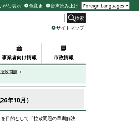
りがな表示
色変更
音声読み上げ
検索
サイトマップ
事業者向け情報
市政情報
拉致問題
6年10月）
とを目的として「拉致問題の早期解決