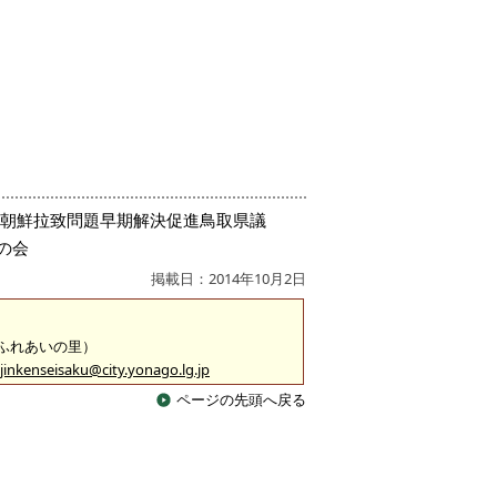
北朝鮮拉致問題早期解決促進鳥取県議
の会
掲載日：2014年10月2日
 （ふれあいの里）
jinkenseisaku@city.yonago.lg.jp
ページの先頭へ戻る