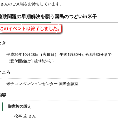
皆さんのご来場をお待ちしています。
拉致問題の早期解決を願う国民のつどいin米子
とき
平成26年10月28日（火曜日） 午後1時30分から3時30分まで
（受付開始は午後1時から）
ところ
米子コンベンションセンター 国際会議室
内容
御家族の訴え
松本 孟 さん