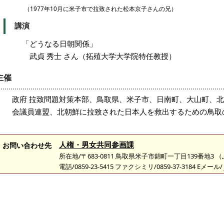
（1977年10月に米子市で拉致された松本京子さんの兄）
講演
「どうなる日朝関係」
武貞 秀士 さん（拓殖大学大学院特任教授）
主催
政府 拉致問題対策本部、鳥取県、米子市、日南町、大山町、
会議員連盟、北朝鮮に拉致された日本人を救出するための鳥取
人権・男女共同参画課
お問い合わせ先
所在地/〒683-0811 鳥取県米子市錦町一丁目139番地3
電話/0859-23-5415 ファクシミリ/0859-37-3184 Eメール/