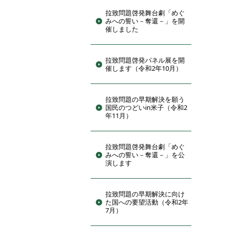
拉致問題啓発舞台劇「めぐ
みへの誓い－奪還－」を開
催しました
拉致問題啓発パネル展を開
催します（令和2年10月）
拉致問題の早期解決を願う
国民のつどいin米子（令和2
年11月）
拉致問題啓発舞台劇「めぐ
みへの誓い－奪還－」を公
演します
拉致問題の早期解決に向け
た国への要望活動（令和2年
7月）