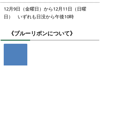
12月9日（金曜日）から12月11日（日曜
日） いずれも日没から午後10時
《ブルーリボンについて》
ブルーリボン運動は、北朝鮮による拉致
被害者の生存と救出を信じる意思表示とし
て、青いリボンをつけようという運動で
す。平成23年4月から、米子市職員の名札に
もブルーリボンが印刷されています。