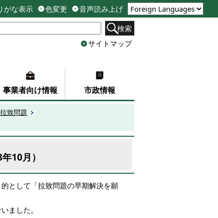
りがな表示
色変更
音声読み上げ
検索
サイトマップ
事業者向け情報
市政情報
拉致問題
年10月）
目的として「拉致問題の早期解決を願
ないました。