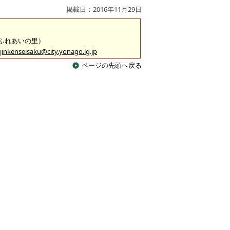
掲載日：2016年11月29日
 （ふれあいの里）
jinkenseisaku@city.yonago.lg.jp
ページの先頭へ戻る