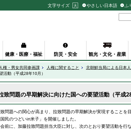
文字サイズ
やさしい日本語
ふ
大
健康・医療・福祉
防災・安全
観光・文化・産業
人権・男女共同参画課
人権に関すること
北朝鮮当局による日本人
活動（平成28年10月）
拉致問題の早期解決に向けた国への要望活動（平成28
拉致問題への関心が高まり、拉致問題の早期解決が実現することを
う国民のつどいin米子」を開催しました。
開会前に、加藤拉致問題担当大臣に対し、次のとおり要望活動を行