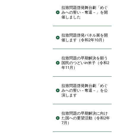
拉致問題啓発舞台劇「めぐ
みへの誓い－奪還－」を開
催しました
拉致問題啓発パネル展を開
催します（令和2年10月）
拉致問題の早期解決を願う
国民のつどいin米子（令和2
年11月）
拉致問題啓発舞台劇「めぐ
みへの誓い－奪還－」を公
演します
拉致問題の早期解決に向け
た国への要望活動（令和2年
7月）