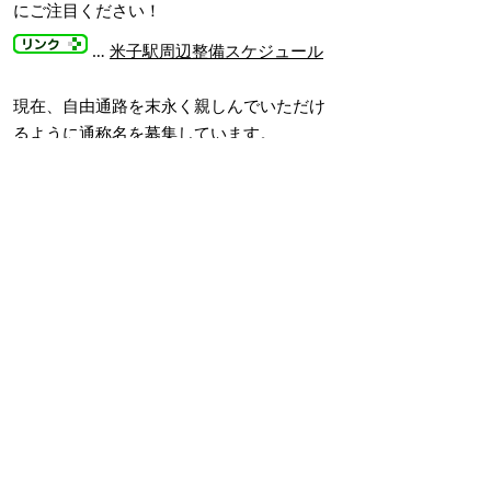
にご注目ください！
…
米子駅周辺整備スケジュール
現在、自由通路を末永く親しんでいただけ
るように通称名を募集しています。
皆さんのご応募をお待ちしています。
…
米子駅南北自由通路の通称名
を募集します
掲載日：2022年5月31日
お問い合わせ先
都市整備課
所在地/〒683-0054 鳥取県米子市糀町一丁目160
（糀町庁舎（西部総合事務所3号館）2階）
公園担当
電話番号/0859-23-5247
河川担当
電話番号/0859-23-5298
米子駅周辺整備推進室
電話番号/0859-23-5200
E-mail/
toshiseibi@city.yonago.lg.jp
ページの先頭へ戻る