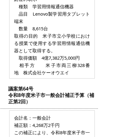
種類 学習用情報通信機器
品目 Lenovo製学習用タブレット
端末
数量 8,615台
取得の目的 米子市立小学校におけ
る授業で使用する学習用情報通信機
器として取得する。
取得価額 4億7,382万5,000円
相手方 米子市両三柳328番
地 株式会社ケーオウエイ
議案第64号
令和8年度米子市一般会計補正予算（補
正第2回）
会計名：一般会計
補正額：4,268万2千円
この補正により、令和8年度米子市一