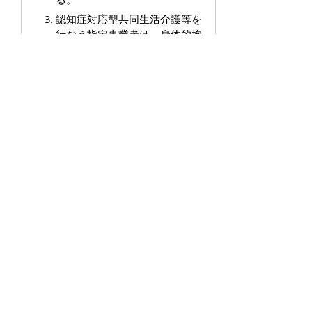
認知症対応型共同生活介護等を
行なう指定事業者は、身体的拘
束等の適正化を図るための措置
を講じなければならないことと
する。
看護小規模多機能型居宅介護に
関し、新たにサテライト型指定
看護小規模多機能型居宅介護事
業所に関する基準を定めること
とする。
介護医療院が施設系サービスに
追加されたことに伴う所要の整
備を行なうこととする。
議案第64号
米子市放課後児童健全育成事業の設備及
び運営に関する基準を定める条例の一部
を改正する条例の制定について