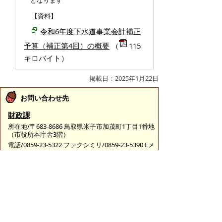
となります
【資料】
令和6年度下水道事業会計補正
予算（補正第4回）の概要
（
115
キロバイト）
掲載日：2025年1月22日
お問い合わせ先
財政課
所在地/〒683-8686 鳥取県米子市加茂町1丁目1番地
（市役所本庁舎3階）
電話/0859-23-5322 ファクシミリ/0859-23-5390 Eメ
ール/
zaisei@city.yonago.lg.jp
ページの先頭へ戻る
広告