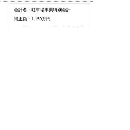
会計名：駐車場事業特別会計
補正額：1,150万円
この補正により、平成30年度米子市
駐車場事業特別会計予算は、7億
4,023万6千円から7億5,173万6千円
となります。
【資料】（議案第75号から第76号まで）
平成30年度9月補正予算の概要
（
234キロバ
イト）
議案第77号
平成29年度米子市一般会計等の決算認定
について
一般会計および国民健康保険事業特
別会計ほか10特別会計の決算認定