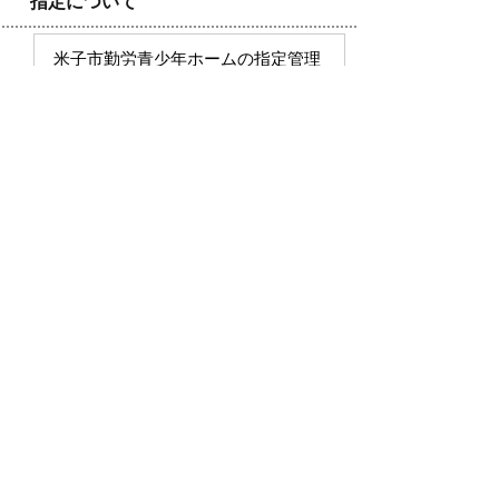
指定について
米子市勤労青少年ホームの指定管理
者を次のとおり指定しようとするも
のです。
指定管理者に指定する者：
米子市車尾五丁目1番1号
旭ビル管理株式会社
代表取締役 中村 輝彦
指定の期間：
平成29年4月1日から平成32
年3月31日まで
議案第114号
米子市万能町駐車場、米子駅前地下駐車
場及び米子駅前地下駐輪場の指定管理者
の指定について