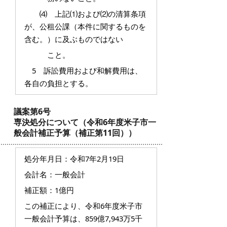
⑷ 上記⑴および⑵の清算条項
が、公租公課（本件に関するものを
含む。）に及ぶものではない
こと。
5 訴訟費用および和解費用は、
各自の負担とする。
議案第6号
専決処分について（令和6年度米子市一
般会計補正予算（補正第11回））
処分年月日：令和7年2月19日
会計名：一般会計
補正額：1億円
この補正により、令和6年度米子市
一般会計予算は、859億7,943万5千