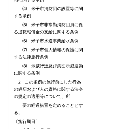
⑷ 米子市消防団の設置等に関
する条例
⑸ 米子市非常勤消防団員に係
る退職報償金の支給に関する条例
⑹ 米子市水道事業給水条例
⑺ 米子市個人情報の保護に関
する法律施行条例
⑻ 示威行進及び集団示威運動
に関する条例
2 この条例の施行前にした行為
の処罰および人の資格に関する法令
の規定の適用等について、所
要の経過措置を定めることとす
る。
〔施行期日〕