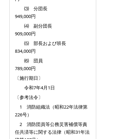
⑶ 分団長
949,000円
⑷ 副分団長
909,000円
⑸ 部長および班長
834,000円
⑹ 団員
789,000円
〔施行期日〕
令和7年4月1日
〔参考法令〕
1 消防組織法（昭和22年法律第
226号）
2 消防団員等公務災害補償等責
任共済等に関する法律（昭和31年法