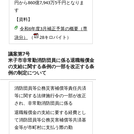
円から860億7,943万5千円となりま
す
【資料】
令和6年度3月補正予算の概要（専
決分）
（
28キロバイト）
議案第7号
米子市非常勤消防団員に係る退職報償金
の支給に関する条例の一部を改正する条
例の制定について
消防団員等公務災害補償等責任共済
等に関する法律施行令の一部が改正
され、非常勤消防団員に係る
退職報償金の支給に要する経費とし
て消防団員等公務災害補償等共済基
金等が市町村に支払う際の勤