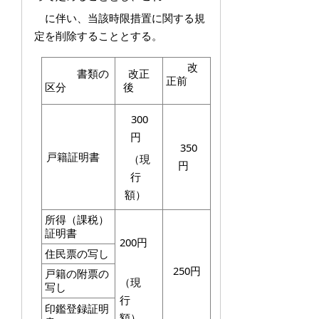
に伴い、当該時限措置に関する規
定を削除することとする。
改
書類の
改正
正前
区分
後
300
円
350
戸籍証明書
（現
円
行
額）
所得（課税）
証明書
200円
住民票の写し
250円
戸籍の附票の
（現
写し
行
印鑑登録証明
額）