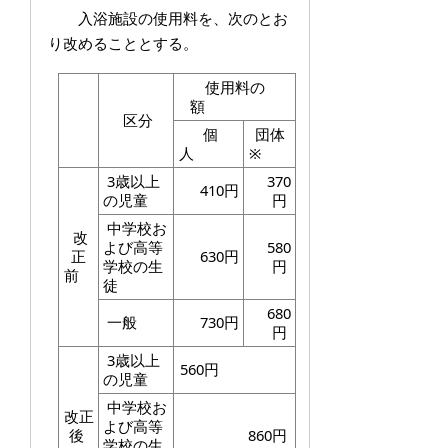
入浴施設の使用料を、次のとお
り改めることとする。
使用料の
額
区分
個
団体
人
※
3歳以上
370
410円
の児童
円
中学校お
改
よび高等
580
正
630円
学校の生
円
前
徒
680
一般
730円
円
3歳以上
560円
の児童
中学校お
改正
よび高等
後
860円
学校の生