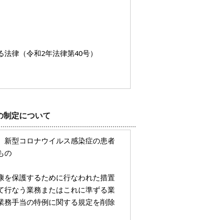
法律（令和2年法律第40号）
の制定について
、新型コロナウイルス感染症の患者
もの
康を保護するために行なわれた措置
て行なう業務またはこれに準ずる業
業務手当の特例に関する規定を削除