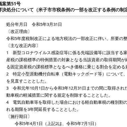
議案第51号
専決処分について（米子市市税条例の一部を改正する条例の制
処分年月日 令和5年3月31日
〔改正理由〕
令和5年度税制改正による地方税法の一部改正に伴い、所要の
〔主な改正内容〕
1 新型コロナウイルス感染症等に係る先端設備等に該当する
産税の課税標準の特例措置の対象となる当該資産の取得期間が
る固定資産税の課税標準となるべき価格に乗じる割合を定める
2 特定小型原動機付自転車（電動キックボード等）について
を見直すこととした。
3 令和元年10月1日から令和3年12月31日までの間に取得さ
動車税の軽減措置に関する規定を削除することとした。
4 電気自動車等を取得した場合における軽自動車税の種別割
れる期限を3年間延長することとした。
〔施行期日〕
令和5年4月1日（上記2は、令和5年7月1日）