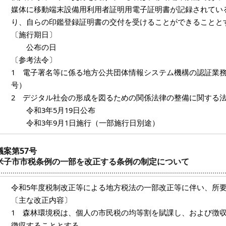
媒体に移動端末設備用利用者証明用電子証明書が記録されてい
り、自らの印鑑登録証明書の交付を受けることができることと
〔施行期日〕
公布の日
〔参考法令〕
1 電子署名等に係る地方公共団体情報システム機構の認証業務に
号）
2 デジタル社会の形成を図るための関係法律の整備に関する法
令和3年5月19日公布
令和3年9月1日施行（一部施行日別途）
議案第57号
米子市市税条例の一部を改正する条例の制定について
令和5年度税制改正等による地方税法の一部改正等に伴い、所
〔主な改正内容〕
1 森林環境税は、個人の市民税の均等割を賦課し、および徴
徴収することとする。