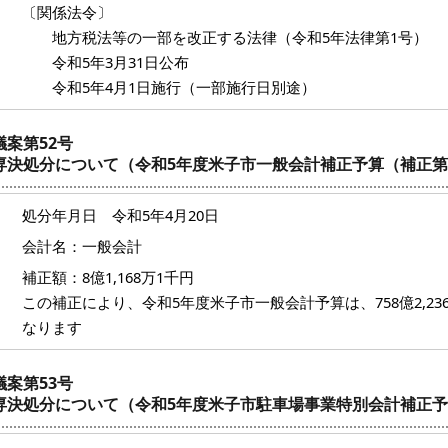
〔関係法令〕
地方税法等の一部を改正する法律（令和5年法律第1号）
令和5年3月31日公布
令和5年4月1日施行（一部施行日別途）
議案第52号
専決処分について（令和5年度米子市一般会計補正予算（補正第
処分年月日 令和5年4月20日
会計名：一般会計
補正額：8億1,168万1千円
この補正により、令和5年度米子市一般会計予算は、758億2,236万
なります
議案第53号
専決処分について（令和5年度米子市駐車場事業特別会計補正予