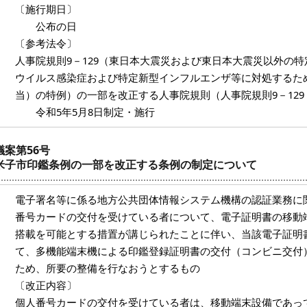
〔施行期日〕
公布の日
〔参考法令〕
人事院規則9－129（東日本大震災および東日本大震災以外の
ウイルス感染症および特定新型インフルエンザ等に対処するため
当）の特例）の一部を改正する人事院規則（人事院規則9－129
令和5年5月8日制定・施行
議案第56号
米子市印鑑条例の一部を改正する条例の制定について
電子署名等に係る地方公共団体情報システム機構の認証業務に
番号カードの交付を受けている者について、電子証明書の移動
搭載を可能とする措置が講じられたことに伴い、当該電子証明
て、多機能端末機による印鑑登録証明書の交付（コンビニ交付
ため、所要の整備を行なおうとするもの
〔改正内容〕
個人番号カードの交付を受けている者は、移動端末設備であっ