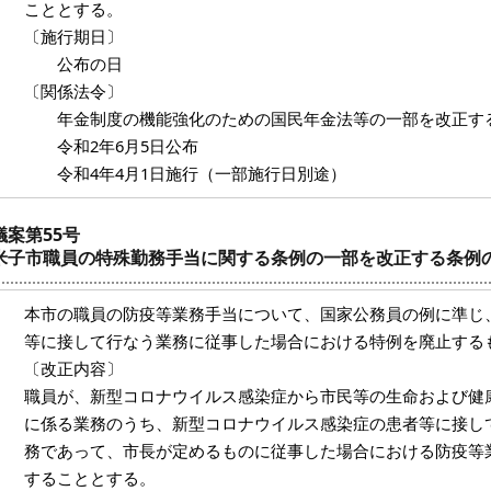
こととする。
〔施行期日〕
公布の日
〔関係法令〕
年金制度の機能強化のための国民年金法等の一部を改正する
令和2年6月5日公布
令和4年4月1日施行（一部施行日別途）
議案第55号
米子市職員の特殊勤務手当に関する条例の一部を改正する条例
本市の職員の防疫等業務手当について、国家公務員の例に準じ
等に接して行なう業務に従事した場合における特例を廃止する
〔改正内容〕
職員が、新型コロナウイルス感染症から市民等の生命および健
に係る業務のうち、新型コロナウイルス感染症の患者等に接し
務であって、市長が定めるものに従事した場合における防疫等
することとする。