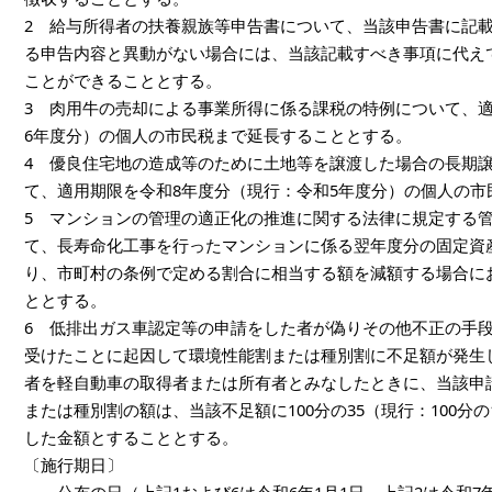
2 給与所得者の扶養親族等申告書について、当該申告書に記
る申告内容と異動がない場合には、当該記載すべき事項に代え
ことができることとする。
3 肉用牛の売却による事業所得に係る課税の特例について、適
6年度分）の個人の市民税まで延長することとする。
4 優良住宅地の造成等のために土地等を譲渡した場合の長期
て、適用期限を令和8年度分（現行：令和5年度分）の個人の市
5 マンションの管理の適正化の推進に関する法律に規定する
て、長寿命化工事を行ったマンションに係る翌年度分の固定資
り、市町村の条例で定める割合に相当する額を減額する場合にお
ととする。
6 低排出ガス車認定等の申請をした者が偽りその他不正の手
受けたことに起因して環境性能割または種別割に不足額が発生
者を軽自動車の取得者または所有者とみなしたときに、当該申
または種別割の額は、当該不足額に100分の35（現行：100分
した金額とすることとする。
〔施行期日〕