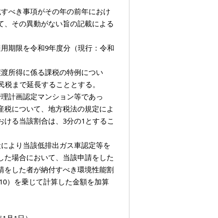
載すべき事項がその年の前年におけ
て、その異動がない旨の記載による
用期限を令和9年度分（現行：令和
譲渡所得に係る課税の特例につい
民税まで延長することとする。
管理計画認定マンション等であっ
産税について、地方税法の規定によ
ける当該割合は、3分の1とするこ
段により当該低排出ガス車認定等を
した場合において、当該申請をした
請をした者が納付すべき環境性能割
の10）を乗じて計算した金額を加算