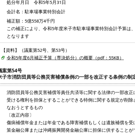
処分年月日 令和5年5月31日
会計名：駐車場事業特別会計
補正額：5億558万4千円
この補正により、令和5年度米子市駐車場事業特別会計予算は、6,3
となります
【資料】（議案第52号、第53号）
令和5年度6月補正予算（専決処分）の概要（pdf：55KB）
議案第54号
米子市消防団員等公務災害補償条例の一部を改正する条例の制
消防団員等公務災害補償等責任共済等に関する法律の一部改正
受ける権利を担保とすることができる特例に関する規定が削除
なおうとするもの
〔改正内容〕
傷病補償年金または年金である障害補償もしくは遺族補償を受
策金融公庫または沖縄振興開発金融公庫に担保に供することが