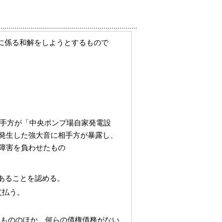
に係る和解をしようとするもので
相手方が「中央ポンプ場自家発電設
発生した強大音に相手方が暴露し、
障害を負わせたもの
があることを認める。
支払う。
るもののほか、何らの債権債務がない