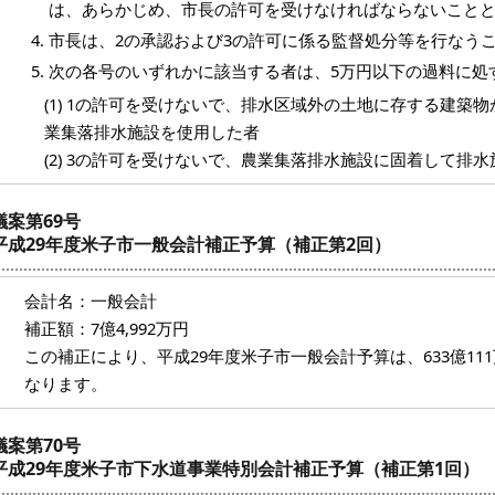
は、あらかじめ、市長の許可を受けなければならないこと
市長は、2の承認および3の許可に係る監督処分等を行なう
次の各号のいずれかに該当する者は、5万円以下の過料に処
(1) 1の許可を受けないで、排水区域外の土地に存する建築
業集落排水施設を使用した者
(2) 3の許可を受けないで、農業集落排水施設に固着して排
議案第69号
平成29年度米子市一般会計補正予算（補正第2回）
会計名：一般会計
補正額：7億4,992万円
この補正により、平成29年度米子市一般会計予算は、633億111万2
なります。
議案第70号
平成29年度米子市下水道事業特別会計補正予算（補正第1回）