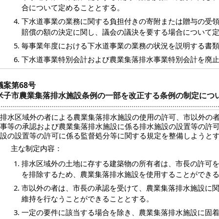
合について定めることとする。
下水道事業の業務に関する負担付きの寄附または贈与の受
賠償の額の決定に関し、議会の議決を要する場合について
毎事業年度における下水道事業の業務の状況を説明する書
下水道事業特別会計および農業集落排水事業特別会計を廃
議案第68号
米子市農業集落排水施設条例の一部を改正する条例の制定につ
排水区域外の者による農業集落排水施設の使用の許可、市以外の
事等の承認および農業集落排水施設に係る排水施設の設置等の許
設の設置等の許可に係る監督処分等に関する規定を整備しようと
主な制定内容：
排水区域外の土地に存する建築物の所有者は、市長の許可
を排除するため、農業集落排水施設を使用することができ
市以外の者は、市長の承認を受けて、農業集落排水施設に
維持を行なうことができることとする。
一定の要件に該当する場合を除き、農業集落排水施設に固