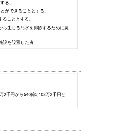
とする。
ことができることとする。
することとする。
物から生じる汚水を排除するために農
水施設を設置した者
千円から640億5,103万2千円と