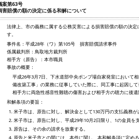
議案第63号
損害賠償の額の決定に係る和解について
法律上、市の義務に属する公務災害による損害賠償の額の決定
す。
事件名：平成28年（ワ）第105号 損害賠償請求事件
係属裁判所：鳥取地方裁判所
相手方（原告）：本市職員
事故の概要：
平成26年3月7日、下水道部中央ポンプ場自家発室において
備改築工事」の業務に従事していた際に、同工事に起因して
相手方に両急性感音性難聴の傷害および相手方の聴力に後遺
和解条項の要旨：
米子市は、原告に対し、解決金として130万円の支払義務
米子市は、原告に対し、平成29年10月2日限り、1の金員を
原告は、その余の請求を放棄する。
原告と米子市との間には、本件に関し、本和解条項に定め