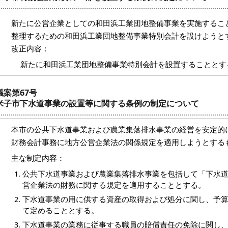
新たに公営企業としての和田浜工業団地整備事業を実施するこ
整理するための和田浜工業団地整備事業特別会計を設けようと
改正内容：
新たに和田浜工業団地整備事業特別会計を設置することとす
議案第67号
米子市下水道事業の設置等に関する条例の制定について
本市の公共下水道事業および農業集落排水事業の経営を安定的
財務会計事務に地方公営企業法の関係規定を適用しようとする
主な制定内容：
公共下水道事業および農業集落排水事業を包括して「下水
営企業法の財務に関する規定を適用することとする。
下水道事業の用に供する資産の取得および処分に関し、予
て定めることとする。
下水道事業の業務に従事する職員の賠償責任の免除に関し