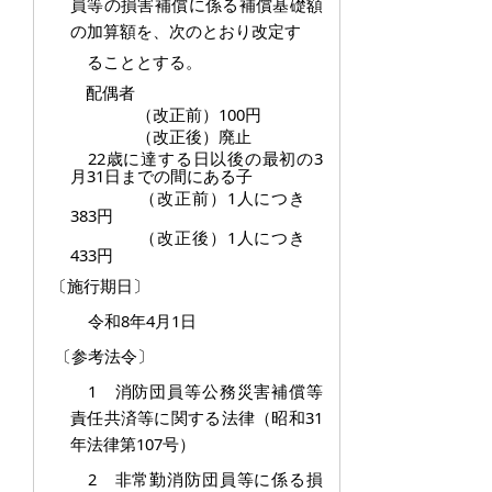
員等の損害補償に係る補償基礎額
の加算額を、次のとおり改定す
る
こ
ととする。
配偶者
（改正前）100円
（改正後）廃止
22歳に達する日以後の最初の3
月31日までの間にある子
（改正前）1人につき
383円
（改正後）1人につき
433円
〔施行期日〕
令和8年4月1日
〔参考法令〕
1 消防団員等公務災害補償等
責任共済等に関する法律（昭和31
年法律第107号）
2 非常勤消防団員等に係る損