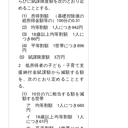
らびに賦課限度額を次のとおり定
めることとする。
⑴ 所得割額 （基礎控除後の
総所得金額等の）100分の0.31
⑵ 均等割額 1人につき942円
⑶ 18歳以上均等割額 1人に
つき86円
⑷ 平等割額 1世帯につき896
円
⑸ 賦課限度額 3万円
2 低所得者の子ども・子育て支
援納付金賦課額から減額する額
を、次のとおり定めることとす
る。
⑴ 10分の7に相当する額を減
額する世帯
ア 均等割額 1人につき660
円
イ 18歳以上均等割額 1人
につき61円