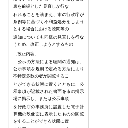
表を前提とした見直しが行な
わ
れ
ることを踏まえ、市の行政庁が
条例等に基づく不利益処分をしよう
とする場合における聴聞等の
通
知についても同様の見直しを行な
うため、改正しようとするもの
〔改正内容〕
公示の方法による聴聞の通知は、
公示事項を規則で定める方法により
不特定多数の者が閲覧するこ
とができる状態に置くとともに、公
示事項が記載された書面を市の掲示
場に掲示し
、または公示事項
を
行政庁の事務所に設置した電子計
算機の映像面に表示したものの閲覧
をすることができる状態に置