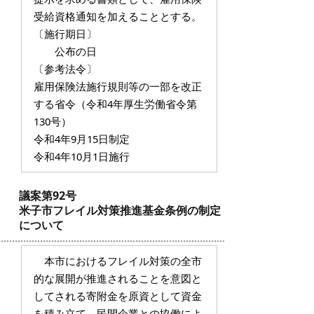
受給資格通知を加えることとする。
〔施行期日〕
公布の日
〔参考法令〕
雇用保険法施行規則等の一部を改正
する省令（令和4年厚生労働省令第
130号）
令和4年9月15日制定
令和4年10月1日施行
議案第92号
米子市フレイル対策推進基金条例の制定
について
本市におけるフレイル対策の全市
的な展開が推進されることを意図と
してされる寄附金を原資として資金
を積み立て、民間企業との協働によ