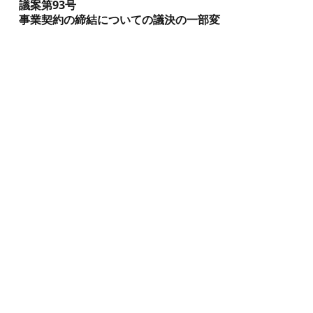
議案第93号
事業契約の締結についての議決の一部変
更について
鳥取県西部総合事務所新棟・米子
市役所糀町庁舎整備等事業に係る事
業契約の締結についての議決（令和
3年3月24日議決）の一部を変更しよ
うとするもの
〔変更事項〕
新型コロナウイルス感染症の感染
拡大、国際紛争等による物価および
人件費の著しい高騰に
伴う契約金額の増
「644,424,355円」
から（35,934,705円）の
増
「680,359,060円」