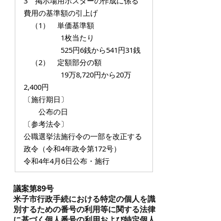
3 掲示場用ポスターの作成に係る
費用の基準額の引上げ
（1） 単価基準額
1枚当たり
525円6銭から541円31銭
（2） 定額部分の額
19万8,720円から20万
2,400円
〔施行期日〕
公布の日
〔参考法令〕
公職選挙法施行令の一部を改正する
政令（令和4年政令第172号）
令和4年4月6日公布・施行
議案第89号
米子市行政手続における特定の個人を識
別するための番号の利用等に関する法律
に基づく個人番号の利用および特定個人