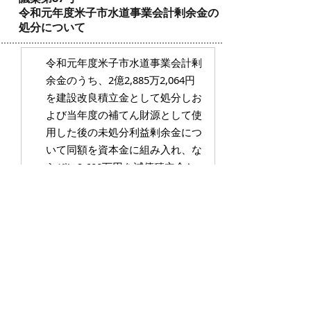
令和元年度米子市水道事業会計剰余金の
処分について
令和元年度米子市水道事業会計剰
余金のうち、2億2,885万2,064円
を建設改良積立金として処分しお
よび当年度の補てん財源として使
用した後の未処分利益剰余金につ
いて同額を資本金に組み入れ、な
らびに2,600万円を減債積立金と
して処分しようとするもの
議案第88号
令和元年度米子市工業用水道事業会計の
決算認定について
工業用水道事業会計の決算認定